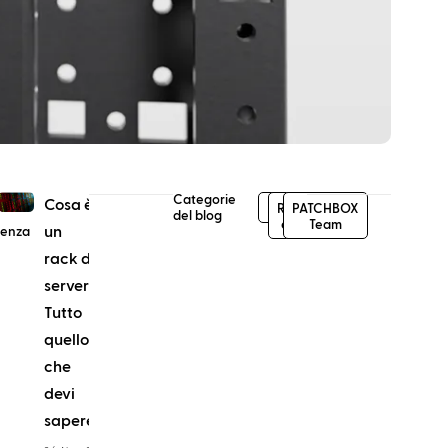
saggi
Categorie
Cosa è
News
Rete
PATCHBOX
del blog
e IT
Team
un
denza
rack di
server?
Tutto
quello
che
devi
sapere