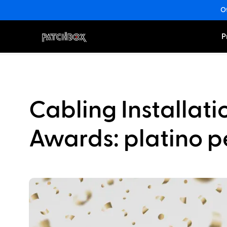
Ot
P
Cabling Installat
Awards: platino p