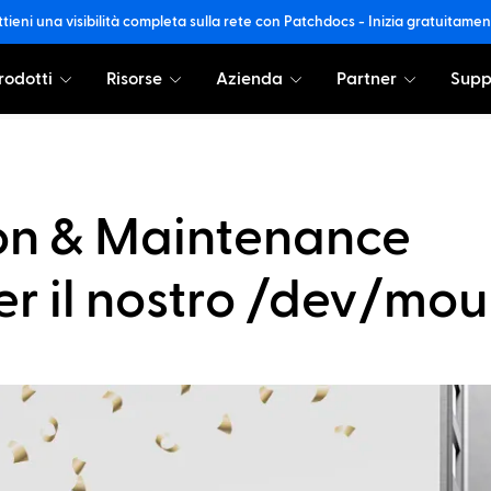
tieni una visibilità completa sulla rete con Patchdocs - Inizia gratuitame
rodotti
Risorse
Azienda
Partner
Supp
ion & Maintenance
er il nostro /dev/mou