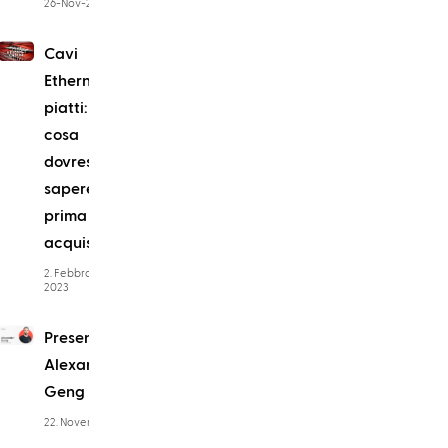
26-Nov-21
Cavi
Ethernet
piatti:
cosa
dovresti
sapere
prima di
acquistarli
2. Febbraio
2023
Presentazione:
Alexander
Geng
22. Novembre 2023