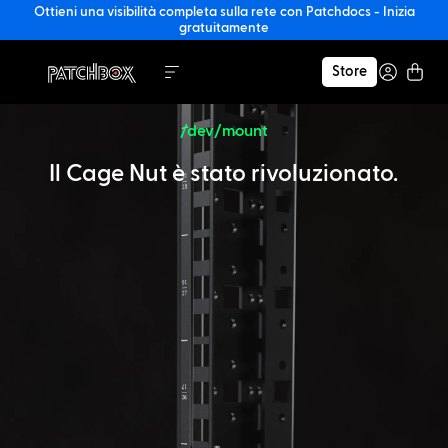
Ottieni una visibilità completa sulla rete con Patchdocs - Inizia
gratuitamente
Store
/dev/mount
Il Cage Nut è stato rivoluzionato.