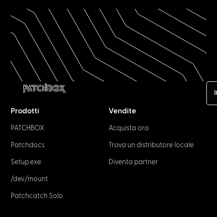
NETWORK & IT
UTP vs. STP: What is the difference?
April 1, 2023