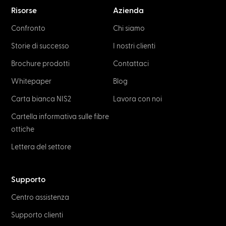
NETWORK & IT
Flat Ethernet Cables: What to know
before buying
February 2, 2023