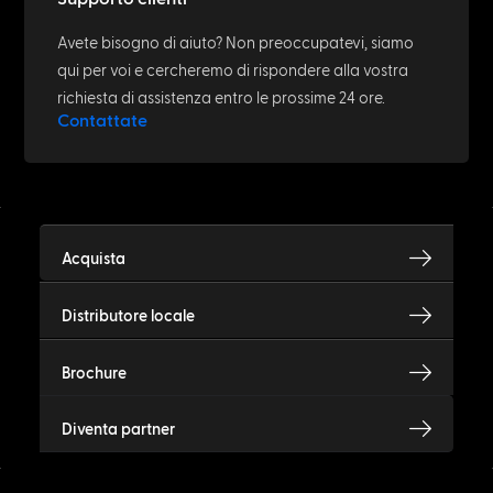
between Cat6 and Cat6a easily
explained
April 30, 2023
PATCHBOX TEAM
Introducing: Josef Hofstätter
April 26, 2023