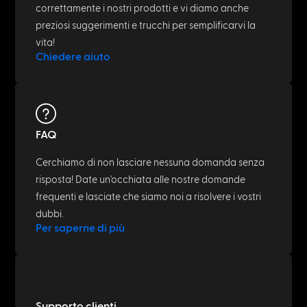
NETWORK & IT
What is a LAN cable? Easily explained
May 6, 2023
NETWORK & IT
Cat.6 vs. Cat.6a: The difference