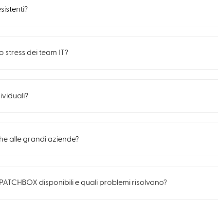
istenti?
o stress dei team IT?
viduali?
che alle grandi aziende?
i PATCHBOX disponibili e quali problemi risolvono?