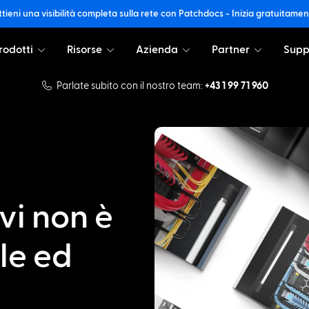
tieni una visibilità completa sulla rete con Patchdocs - Inizia gratuitame
rodotti
Risorse
Azienda
Partner
Supp
Parlate subito con il nostro team:
+43 1 99 71 960
vi non è
ile ed