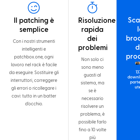
Sca
Il patching è
Risoluzione
semplice
rapida
bro
dei
Con i nostri strumenti
d
problemi
intelligenti e
pro
patchbox.one, ogni
Non solo ci
lavoro nel rack è facile
sono meno
13
da eseguire. Sostituire gli
guasti al
downl
interruttori, correggere
parte
sistema, ma
ut
gli errori o ricollegare i
se è
cavi: tutto in un batter
necessario
d'occhio.
risolvere un
problema, è
possibile farlo
fino a 10 volte
più