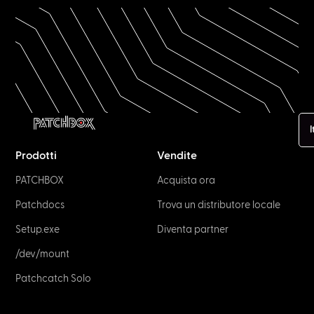
I
Prodotti
Vendite
PATCHBOX
Acquista ora
Patchdocs
Trova un distributore locale
Setup.exe
Diventa partner
/dev/mount
Patchcatch Solo