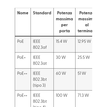
Nome
Standard
Potenza
Potenza
massima
massima
per
al
porta
terminale
PoE
IEEE
15.4 W
12.95 W
Tel
802.3af
PoE+
IEEE
30 W
25.5 W
Tel
802.3at
PoE++
IEEE
60 W
51 W
Imp
802.3bt
del
(tipo 3)
vid
PoE++
IEEE
100 W
71.3 W
Port
802.3bt