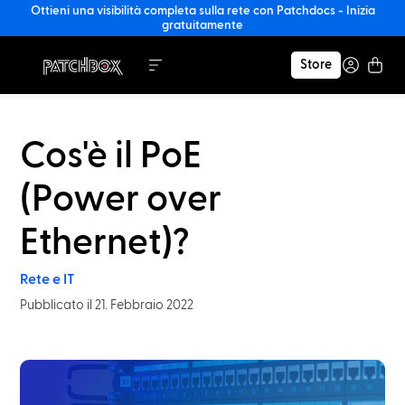
Ottieni una visibilità completa sulla rete con Patchdocs - Inizia
gratuitamente
Store
Cos'è il PoE
(Power over
Ethernet)?
Rete e IT
Pubblicato il 21. Febbraio 2022