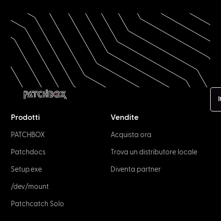
I
Prodotti
Vendite
PATCHBOX
Acquista ora
Patchdocs
Trova un distributore locale
Setup.exe
Diventa partner
/dev/mount
Patchcatch Solo