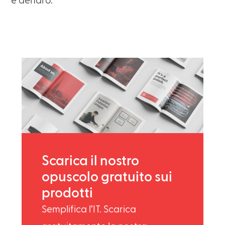
e denaro.
Scarica il nostro
opuscolo gratuito sui
prodotti
Semplifica l’IT. Scarica