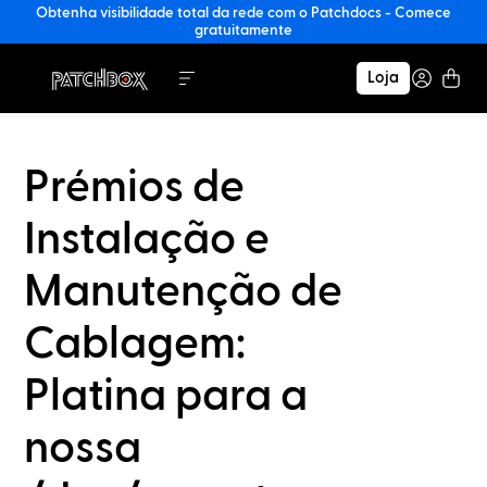
Obtenha visibilidade total da rede com o Patchdocs - Comece
gratuitamente
Loja
Prémios de
Instalação e
Manutenção de
Cablagem:
Platina para a
nossa