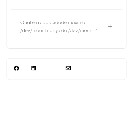
Qual é a capacidade máxima
/dev/mount carga do /dev/mount ?
Precisa de mais do que
apenas o planeamento
das prateleiras?