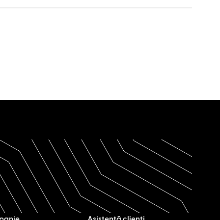
panie
Asistență clienți