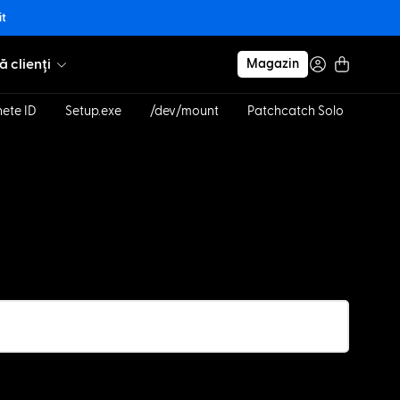
it
ă clienți
Magazin
hete ID
Setup.exe
/dev/mount
Patchcatch Solo