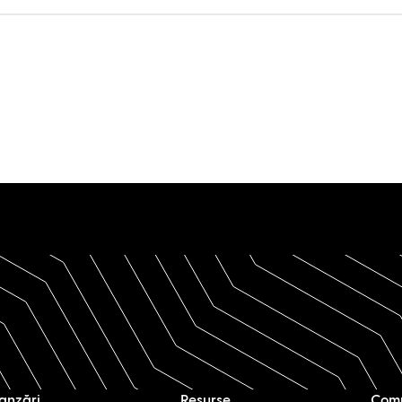
anzări
Resurse
Com