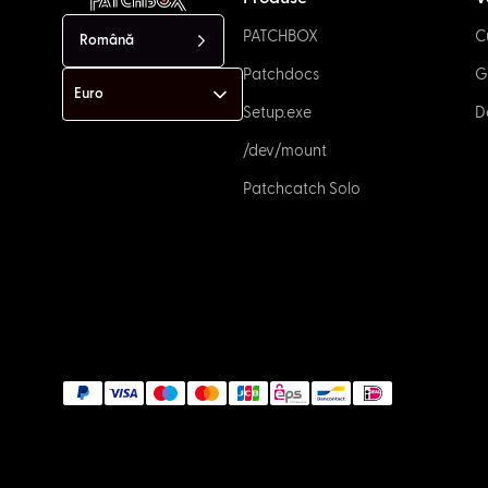
PATCHBOX
C
Română
Patchdocs
G
Setup.exe
D
/dev/mount
Patchcatch Solo