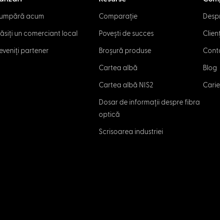
umpără acum
Comparație
Despr
ăsiți un comerciant local
Povești de succes
Clienț
eveniți partener
Broșură produse
Cont
Cartea albă
Blog
Cartea albă NIS2
Cari
Dosar de informații despre fibra
optică
Scrisoarea industriei