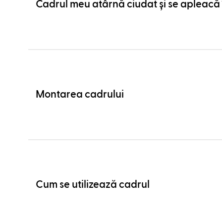
Cadrul meu atârnă ciudat și se apleacă î
Montarea cadrului
Cum se utilizează cadrul