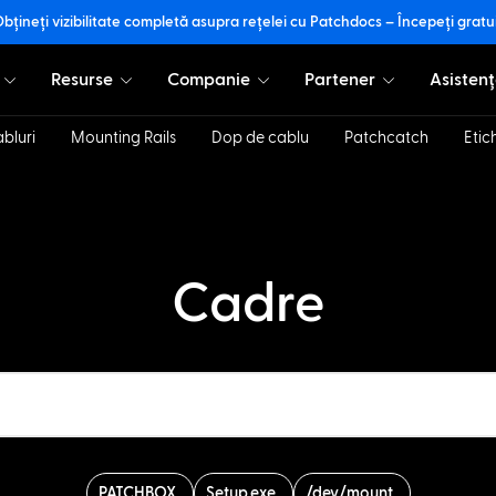
bțineți vizibilitate completă asupra rețelei cu Patchdocs – Începeți gratu
Resurse
Companie
Partener
Asistenț
bluri
Mounting Rails
Dop de cablu
Patchcatch
Etic
Cadre
PATCHBOX
Setup.exe
/dev/mount