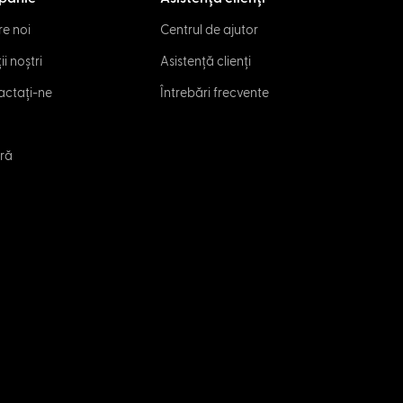
e noi
Centrul de ajutor
ii noștri
Asistență clienți
actați-ne
Întrebări frecvente
eră