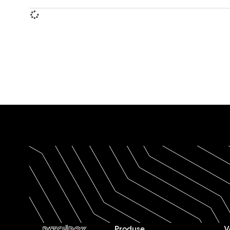
Produse
V