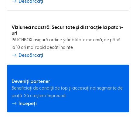
Descărcați
Viziunea noastră: Securitate și distracție la patch-
uri
PATCHBOX asigură ordine și fiabilitate maximă, de până
la 10 ori mai rapid decât înainte.
Descărcați
Deveniți partener
Beneficiați de condiții de top și accesați noi segmente de
piață. Să creștem împreună
Începeți