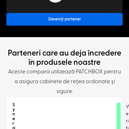
Deveniți partener
Parteneri care au deja încredere
în produsele noastre
Aceste companii utilizează PATCHBOX pentru
a asigura cabinete de rețea ordonate și
sigure.
S
V
y
e
n
e
ri
r
g
fi