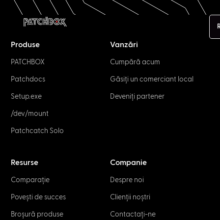
Produse
Vanzări
PATCHBOX
Cumpără acum
Patchdocs
Găsiți un comerciant local
Setup.exe
Deveniți partener
/dev/mount
Patchcatch Solo
Resurse
Companie
Comparație
Despre noi
Povești de succes
Clienții noștri
Broșură produse
Contactați-ne