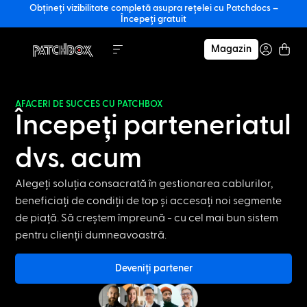
Obțineți vizibilitate completă asupra rețelei cu Patchdocs –
Începeți gratuit
Magazin
AFACERI DE SUCCES CU PATCHBOX
Începeți parteneriatul
dvs. acum
Alegeți soluția consacrată în gestionarea cablurilor,
beneficiați de condiții de top și accesați noi segmente
de piață. Să creștem împreună - cu cel mai bun sistem
pentru clienții dumneavoastră.
Deveniți partener