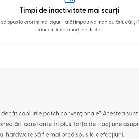
Timpi de inactivitate mai scurți
dispus la erori și mai sigur - atât împotriva manipulării, cât și
reducem timpii morți costisitori.
l decât cablurile patch convenționale? Acestea sunt m
conectării constante. În plus, forța de tracțiune asu
gul hardware să fie mai predispus la defecțiuni.