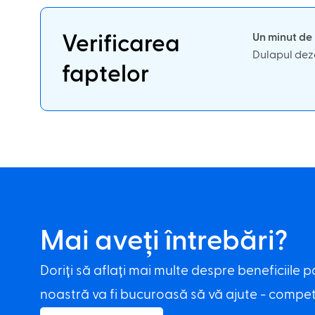
Un minut de 
Verificarea
Dulapul dezo
faptelor
Mai aveți întrebări?
Doriți să aflați mai multe despre beneficiile p
noastră va fi bucuroasă să vă ajute - competen