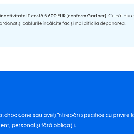
inactivitate IT costă 5 600 EUR (conform Gartner).
Cu cât durea
rdonat și cablurile încâlcite fac și mai dificilă depanarea.
atchbox.one sau aveți întrebări specifice cu privire l
t, personal și fără obligații.