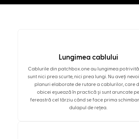
Lungimea cablului
Cablurile din patchbox.one au lungimea potrivită
sunt nici prea scurte, nici prea lungi. Nu aveți nevo
planuri elaborate de rutare a cablurilor, care 
obicei eșuează în practică și sunt aruncate p
fereastră cel târziu când se face prima schimbar
dulapul de rețea.