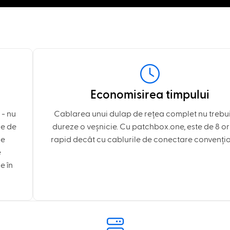
Economisirea timpului
 - nu
Cablarea unui dulap de rețea complet nu trebu
ie de
dureze o veșnicie. Cu patchbox.one, este de 8 or
de
rapid decât cu cablurile de conectare convențio
e
e în