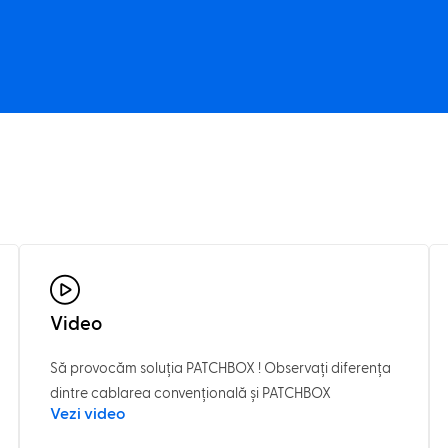
Video
Să provocăm soluția PATCHBOX ! Observați diferența
dintre cablarea convențională și PATCHBOX
Vezi video