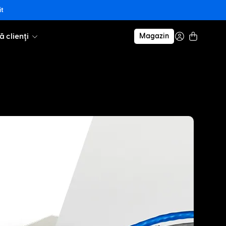
it
ă clienți
Magazin