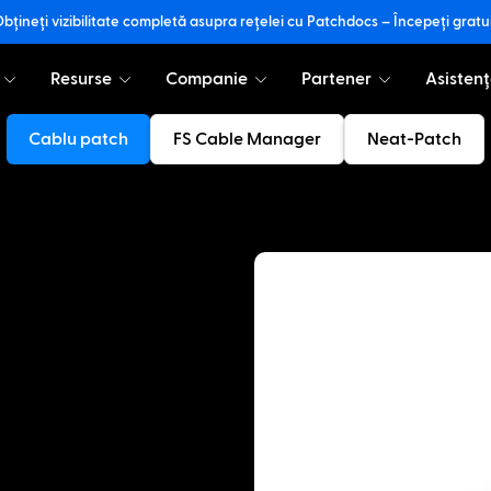
bțineți vizibilitate completă asupra rețelei cu Patchdocs – Începeți gratu
Resurse
Companie
Partener
Asistenț
Cablu patch
FS Cable Manager
Neat-Patch