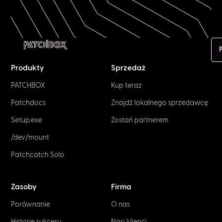
P
Produkty
Sprzedaż
PATCHBOX
Kup teraz
Patchdocs
Znajdź lokalnego sprzedawcę
Setup.exe
Zostań partnerem
/dev/mount
Patchcatch Solo
Zasoby
Firma
Porównanie
O nas
Historie sukcesu
Nasi klienci