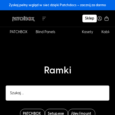
Zyskaj pełny wgląd w sieć dzięki Patchdocs – zacznij za darmo
Sklep
PATCHBOX
Blind Panels
Ramki
Kasety
Kable
Ramki
PATCHBOX
Setup.exe
/dev/mount