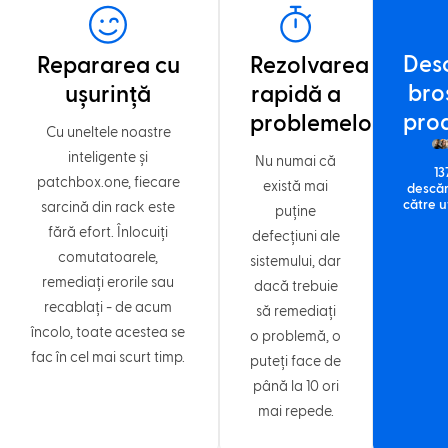
Des
Repararea cu
Rezolvarea
bro
ușurință
rapidă a
prod
problemelor
Cu uneltele noastre
inteligente și
Nu numai că
13
patchbox.one, fiecare
există mai
descăr
către ut
sarcină din rack este
puține
fără efort. Înlocuiți
defecțiuni ale
comutatoarele,
sistemului, dar
remediați erorile sau
dacă trebuie
recablați - de acum
să remediați
încolo, toate acestea se
o problemă, o
fac în cel mai scurt timp.
puteți face de
până la 10 ori
mai repede.