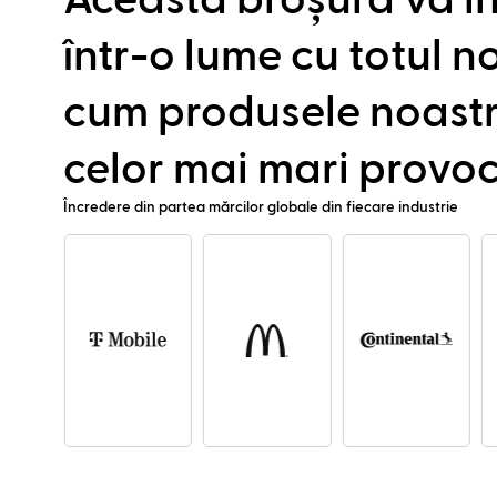
Această broșură vă i
într-o lume cu totul no
cum produsele noast
celor mai mari provoc
Încredere din partea mărcilor globale din fiecare industrie