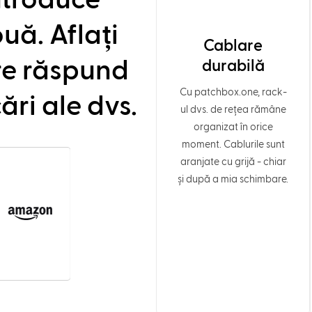
ntroduce
uă. Aflați
Cablare
re răspund
durabilă
Cu patchbox.one, rack-
ări ale dvs.
ul dvs. de rețea rămâne
organizat în orice
moment. Cablurile sunt
aranjate cu grijă - chiar
și după a mia schimbare.