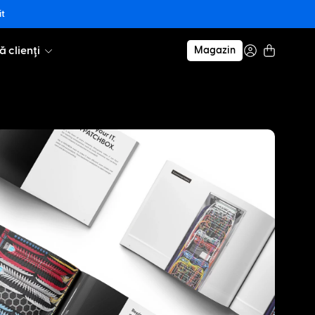
it
ă clienți
Magazin