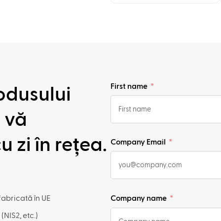
First name
odusului
 vă
 zi în rețea.
Company Email
Company name
fabricată în UE
(NIS2, etc.)