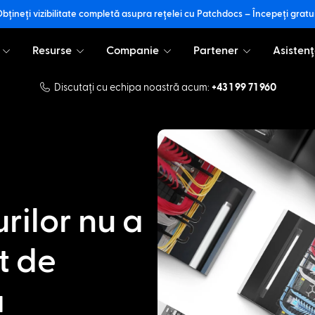
bțineți vizibilitate completă asupra rețelei cu Patchdocs – Începeți gratu
Resurse
Companie
Partener
Asistenț
Discutați cu echipa noastră acum:
+43 1 99 71 960
rilor nu a
t de
ă