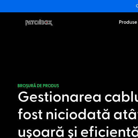
O
Produse
BROȘURĂ DE PRODUS
Gestionarea cablu
fost niciodată atâ
ușoară și eficient