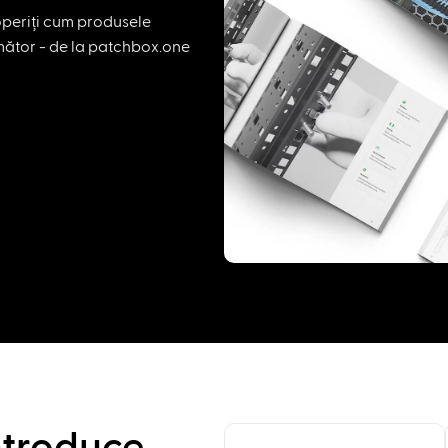
periți cum produsele
mător - de la patchbox.one