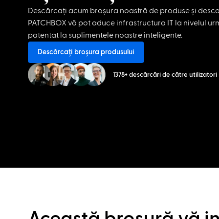
Descărcați acum broșura noastră de produse și desco
PATCHBOX vă pot aduce infrastructura IT la nivelul ur
patentat la suplimentele noastre inteligente.
Descărcați broșura produsului
1378+ descărcări de către utilizatori