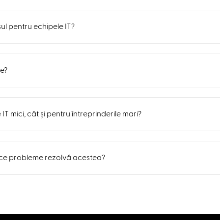
ul pentru echipele IT?
e?
T mici, cât și pentru întreprinderile mari?
i ce probleme rezolvă acestea?