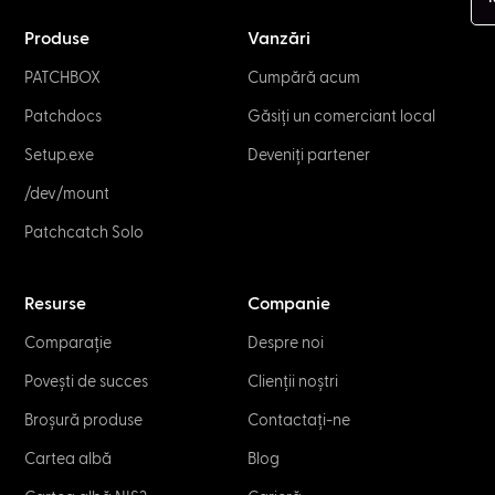
Produse
Vanzări
PATCHBOX
Cumpără acum
Patchdocs
Găsiți un comerciant local
Setup.exe
Deveniți partener
/dev/mount
Patchcatch Solo
Resurse
Companie
Comparație
Despre noi
Povești de succes
Clienții noștri
Broșură produse
Contactați-ne
Cartea albă
Blog