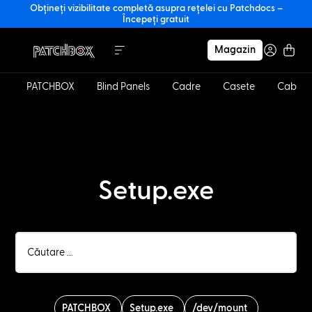
Obțineți vizibilitate completă asupra rețelei cu Patchdocs –
Începeți gratuit
Magazin
PATCHBOX
Blind Panels
Cadre
Casete
Cabluri
Setup.exe
PATCHBOX
Setup.exe
/dev/mount