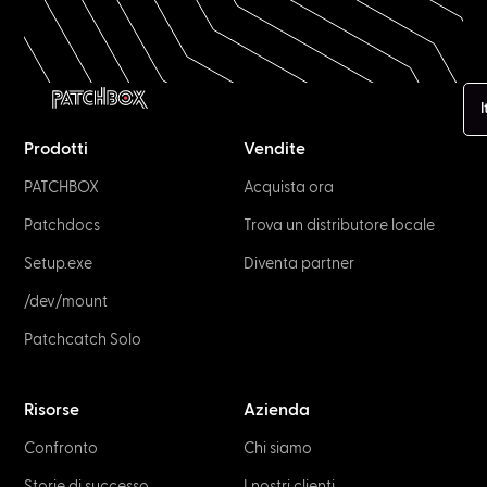
I
Prodotti
Vendite
PATCHBOX
Acquista ora
Patchdocs
Trova un distributore locale
Setup.exe
Diventa partner
/dev/mount
Patchcatch Solo
Risorse
Azienda
Confronto
Chi siamo
Storie di successo
I nostri clienti