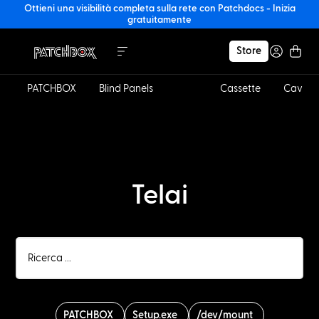
Ottieni una visibilità completa sulla rete con Patchdocs - Inizia
gratuitamente
Store
PATCHBOX
Blind Panels
Telai
Cassette
Cavi
Telai
PATCHBOX
Setup.exe
/dev/mount