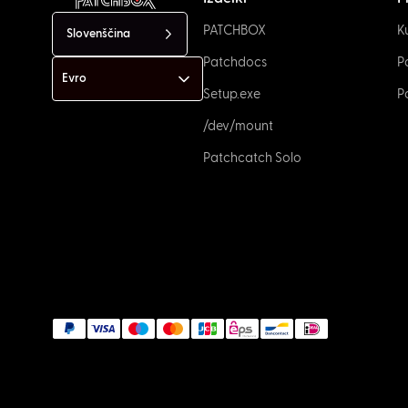
PATCHBOX
K
Slovenščina
Patchdocs
P
Setup.exe
P
/dev/mount
Patchcatch Solo