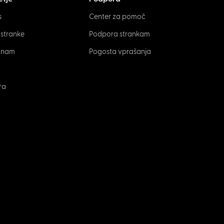
s
Center za pomoč
 stranke
Podpora strankam
e nam
Pogosta vprašanja
ra