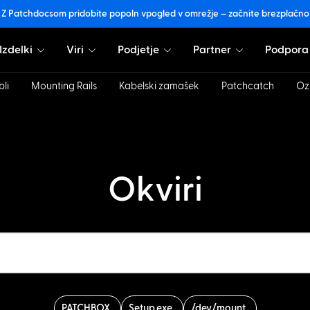
Z Patchdocsom pridobite popoln vpogled v omrežje – začnite brezplačno
Izdelki
Viri
Podjetje
Partner
Podpora
bli
Mounting Rails
Kabelski zamašek
Patchcatch
Oz
Okviri
PATCHBOX
Setup.exe
/dev/mount