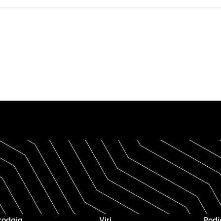
rodaja
Viri
Podj