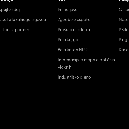
upujte zdaj
Primerjava
O na
oiščite lokalnega trgovca
Zgodbe o uspehu
Naše
ostanite partner
Brošura o izdelku
Pišit
Bela knjiga
Blog
Bela knjiga NIS2
Karie
Informacijska mapa o optičnih
vlaknih
Industrijsko pismo