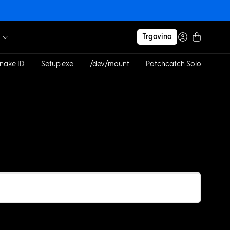
Trgovina
nake ID
Setup.exe
/dev/mount
Patchcatch Solo