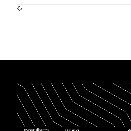
Izdelki
P