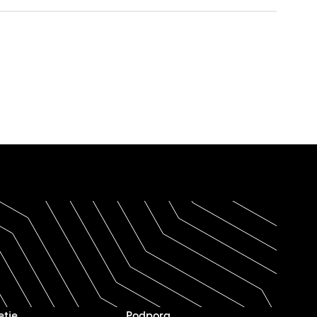
etje
Podpora