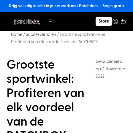
Krijg volledig inzicht in je netwerk met Patchdocs – Begin gratis
Store
Home
/
Succesverhalen
/
Grootste sportwinkelier:
Profiteren van elk voordeel van de PATCHBOX
Grootste
Gepubliceerd
op 7. November
sportwinkel:
2022
Profiteren van
elk voordeel
van de