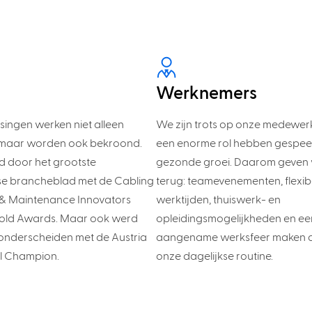
Werknemers
ingen werken niet alleen
We zijn trots op onze medewerk
, maar worden ook bekroond.
een enorme rol hebben gespeel
d door het grootste
gezonde groei. Daarom geven 
e brancheblad met de Cabling
terug: teamevenementen, flexib
n & Maintenance Innovators
werktijden, thuiswerk- en
old Awards. Maar ook werd
opleidingsmogelijkheden en ee
 onderscheiden met de Austria
aangename werksfeer maken de
l Champion.
onze dagelijkse routine.