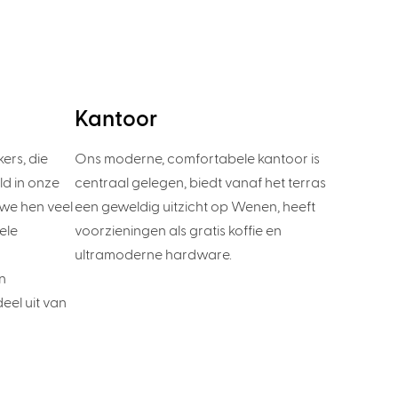
Kantoor
ers, die
Ons moderne, comfortabele kantoor is
d in onze
centraal gelegen, biedt vanaf het terras
we hen veel
een geweldig uitzicht op Wenen, heeft
ele
voorzieningen als gratis koffie en
ultramoderne hardware.
n
el uit van