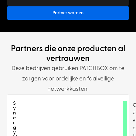
Partner worden
Partners die onze producten al
vertrouwen
Deze bedrijven gebruiken PATCHBOX om te
zorgen voor ordelijke en faalveilige
netwerkkasten.
S
y
e
n
e
v
r
g
e
y
ri