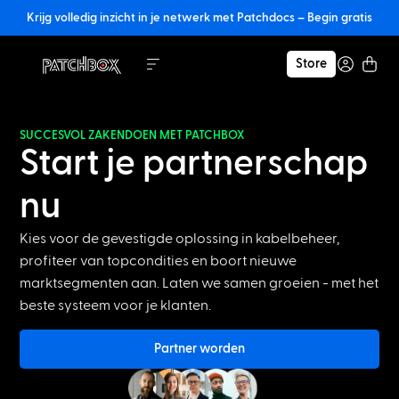
Krijg volledig inzicht in je netwerk met Patchdocs – Begin gratis
Store
SUCCESVOL ZAKENDOEN MET PATCHBOX
Start je partnerschap
nu
Kies voor de gevestigde oplossing in kabelbeheer,
profiteer van topcondities en boort nieuwe
marktsegmenten aan. Laten we samen groeien - met het
beste systeem voor je klanten.
Partner worden