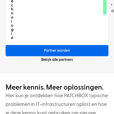
e
r
c
h
d
n
o
l
o
g
i
e
Partner worden
Bekijk alle partners
Meer kennis. Meer oplossingen.
Hier kun je ontdekken hoe PATCHBOX typische
problemen in IT-infrastructuren oplost en hoe
je deze kennis kunt gebruiken om nieuwe