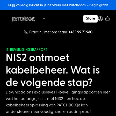
Krijg volledig inzicht in je netwerk met Patchdocs – Begin gratis
Store
Praat nu met ons team:
+43 1 99 71 960
IT-BEVEILIGINGSRAPPORT
NIS2 ontmoet
kabelbeheer. Wat is
de volgende stap?
Download ons exclusieve IT-beveiligingsrapport en leer
wat het belangrijkst is met NIS2 - en hoe de
kabelbeheeroplossing van PATCHBOXje kan
ondersteunen: eenvoudig, snel en audit-proof.