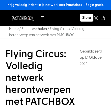
Krijg volledig inzicht in je netwerk met Patchdocs – Begin gratis
Store
Home
/
Succesverhalen
/
Flying Circus: Volledig
herontwerp van netwerk met
PATCHBOX
Flying Circus:
Gepubliceerd
op 17. Oktober
Volledig
2024
netwerk
herontwerpen
met PATCHBOX