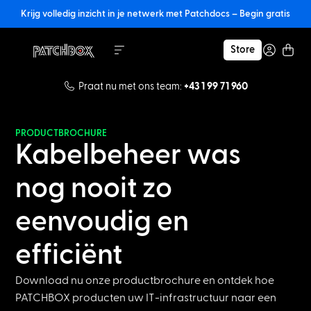
Krijg volledig inzicht in je netwerk met Patchdocs – Begin gratis
Store
Praat nu met ons team:
+43 1 99 71 960
PRODUCTBROCHURE
Kabelbeheer was
nog nooit zo
eenvoudig en
efficiënt
Download nu onze productbrochure en ontdek hoe
PATCHBOX producten uw IT-infrastructuur naar een