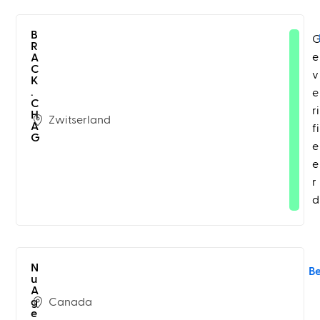
B
R
e
A
C
v
K
.
e
C
ri
H
Zwitserland
A
fi
G
e
e
r
d
N
B
u
A
Canada
g
e