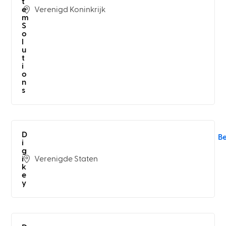
t
Verenigd Koninkrijk
e
m
S
o
l
u
t
i
o
n
s
D
B
i
g
Verenigde Staten
i
k
e
y