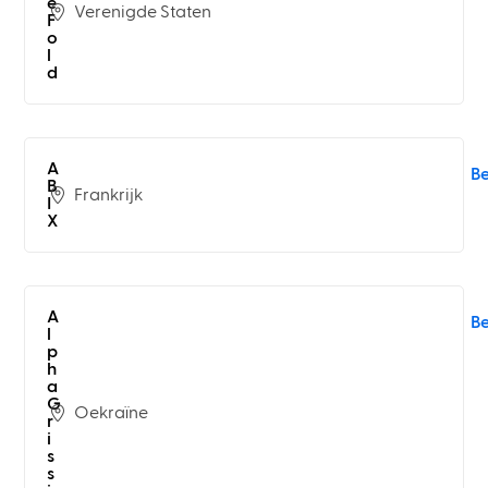
e
Verenigde Staten
F
o
l
d
A
B
B
Frankrijk
I
X
A
B
l
p
h
a
G
Oekraïne
r
i
s
s