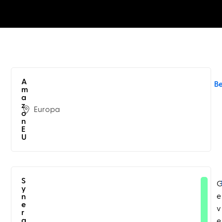
A
B
m
a
z
Europa
o
n
E
U
S
y
e
n
e
v
r
g
e