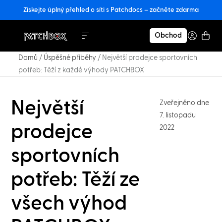
Získejte úplný přehled o síti s Patchdocs – začněte zdarma
Obchod
Domů
/
Úspěšné příběhy
/
Největší prodejce sportovních
potřeb: Těží z každé výhody PATCHBOX
Největší
Zveřejněno dne
7. listopadu
prodejce
2022
sportovních
potřeb: Těží ze
všech výhod