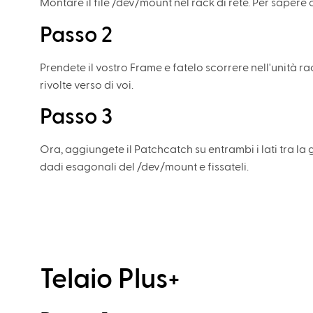
Montare il file /dev/mount nel rack di rete. Per saper
Passo 2
Prendete il vostro Frame e fatelo scorrere nell'unità ra
rivolte verso di voi.
Passo 3
Ora, aggiungete il Patchcatch su entrambi i lati tra la g
dadi esagonali del /dev/mount e fissateli.
Telaio Plus+