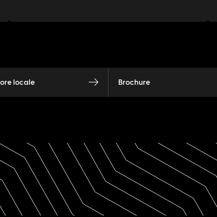
tore locale
Brochure