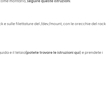
e come montarlo,
seguire queste istruzioni
.
ck e sulle filettature del /dev/mount, con le orecchie del rack
uida e il telaio
(potete trovare le istruzioni qui
) e prendete i