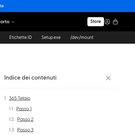
nte
orto
Store
Etichette ID
Setup.exe
/dev/mount
Indice dei contenuti
365 Telaio
Passo 1
Passo 2
Passo 3