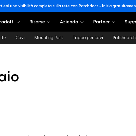
tieni una visibilità completa sulla rete con Patchdocs - Inizia gratuitame
rodotti
Risorse
Azienda
Partner
Supp
tte
Cavi
Mounting Rails
Tappo per cavi
Patchcatch
aio