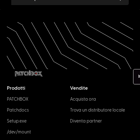
I
Prodotti
Vendite
PATCHBOX
Acquista ora
Patchdocs
Trova un distributore locale
Setup.exe
Diventa partner
/dev/mount