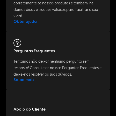
NETWORK & IT
What is a LAN cable? Easily explained
May 6, 2023
NETWORK & IT
Cat.6 vs. Cat.6a: The difference