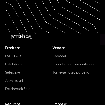
NETWORK & IT
UTP vs. STP: What is the difference?
April 1, 2023