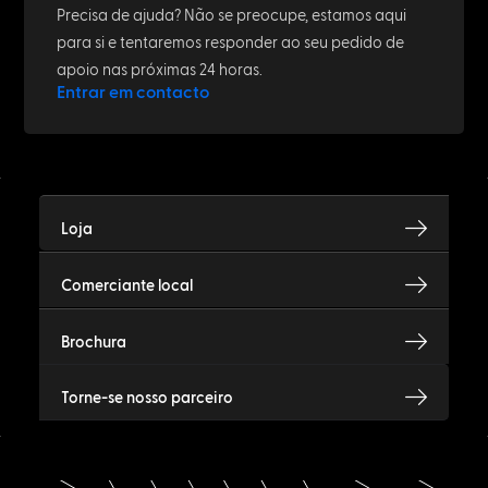
between Cat6 and Cat6a easily
explained
April 30, 2023
PATCHBOX TEAM
Introducing: Josef Hofstätter
April 26, 2023