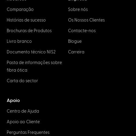
NETWORK & IT
Flat Ethernet Cables: What to know
before buying
February 2, 2023