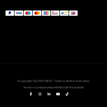
NETWORK & IT
Network Connectors: The Big Guide by
Experts
January 2, 2023
Apoio