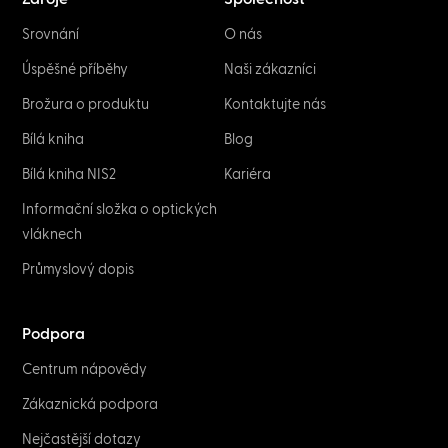
NETWORK & IT
Flat Ethernet Cables: What to know
before buying
February 2, 2023