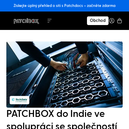
Získejte úplný přehled o síti s Patchdocs – začněte zdarma
Obchod
PATCHBOX do Indie ve
spolupráci se společností