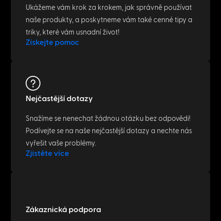
NETWORK & IT
What is a LAN cable? Easily explained
May 6, 2023
NETWORK & IT