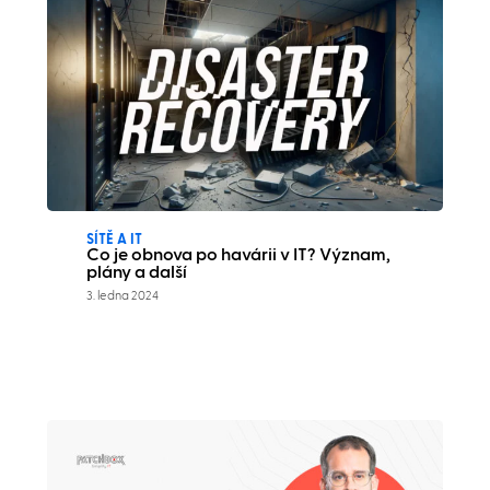
SÍTĚ A IT
Co je obnova po havárii v IT? Význam,
plány a další
3. ledna 2024