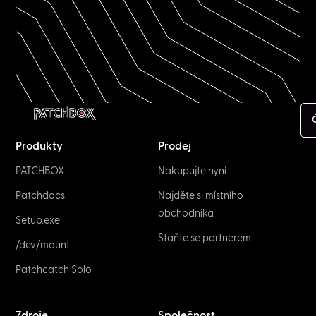
NETWORK & IT
UTP vs. STP: What is the difference?
April 1, 2023