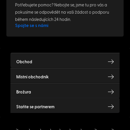
Cat.6 vs. Cat.6a: The difference
between Cat6 and Cat6a easily
explained
April 30, 2023
PATCHBOX TEAM
Introducing: Josef Hofstätter
April 26, 2023