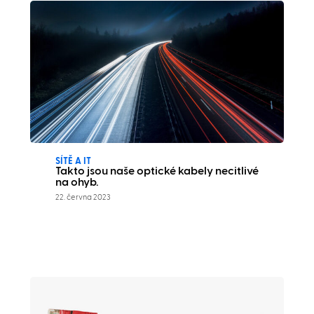
SÍTĚ A IT
Takto jsou naše optické kabely necitlivé
na ohyb.
22. června 2023