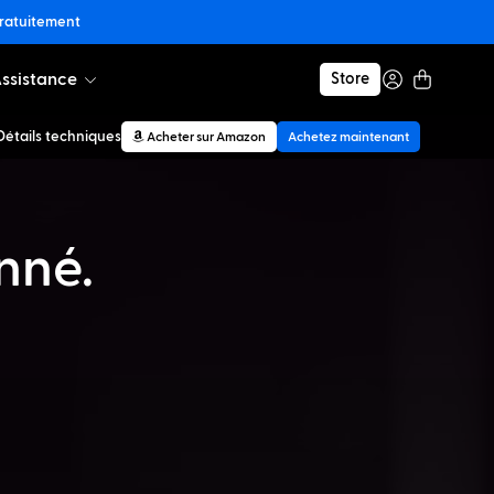
gratuitement
ssistance
Store
Détails techniques
Acheter sur Amazon
Achetez maintenant
nné.