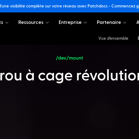
d'une visibilité complète sur votre réseau avec Patchdocs - Commencez 
ts
Ressources
Entreprise
Partenaire
A
Vue d'ensemble
/dev/mount
crou à cage révolutio