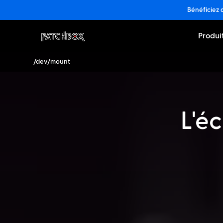
Bénéficiez 
Produi
/dev/mount
L'é