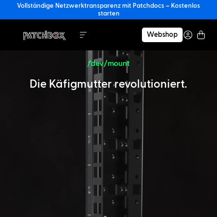
Vollständige Netzwerktransparenz mit Patchdocs – Kostenlos
starten
Webshop
/dev/mount
Die Käfigmutter revolutioniert.