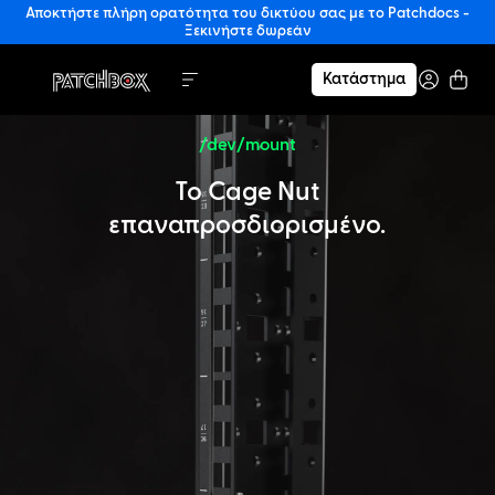
Αποκτήστε πλήρη ορατότητα του δικτύου σας με το Patchdocs -
Ξεκινήστε δωρεάν
Κατάστημα
/dev/mount
Το Cage Nut
επαναπροσδιορισμένο.