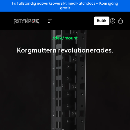
Få fullständig nätverksöversikt med Patchdocs – Kom igång
gratis
Butik
/dev/mount
Korgmuttern revolutionerades.