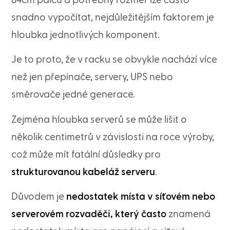
84cm palců a potřebný rozměr lze často
snadno vypočítat, nejdůležitějším faktorem je
hloubka jednotlivých komponent.
Je to proto, že v racku se obvykle nachází více
než jen přepínače, servery, UPS nebo
směrovače jedné generace.
Zejména hloubka serverů se může lišit o
několik centimetrů v závislosti na roce výroby,
což může mít fatální důsledky pro
strukturovanou kabeláž serveru
.
Důvodem je
nedostatek místa v síťovém nebo
serverovém rozvaděči, který často
znamená