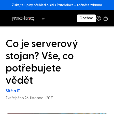
Získejte úplný přehled o síti s Patchdocs – začněte zdarma
Obchod
Co je serverový
stojan? Vše, co
potřebujete
vědět
Sítě a IT
Zveřejněno 26. listopadu 2021