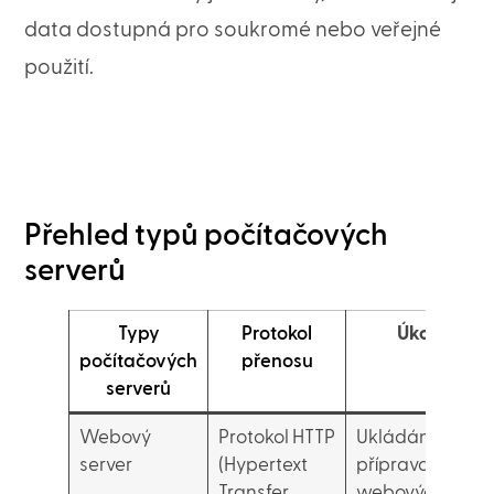
data dostupná pro soukromé nebo veřejné
použití.
Přehled typů počítačových
serverů
Typy
Protokol
Úkoly
počítačových
přenosu
serverů
Webový
Protokol HTTP
Ukládání a
server
(Hypertext
příprava
Transfer
webových