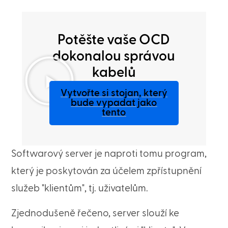
Potěšte vaše OCD
dokonalou správou
kabelů
Vytvořte si stojan, který
bude vypadat jako
tento
Softwarový server je naproti tomu program,
který je poskytován za účelem zpřístupnění
služeb "klientům", tj. uživatelům.
Zjednodušeně řečeno, server slouží ke