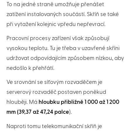
To na jedné straně umožňuje přenášet
zatížení instalovaných součástí. Skříň se také
při vytažení kolejnic vpředu nepřevrací.
Pracovní procesy zařízení však způsobují
vysokou teplotu. Tu je třeba v uzavřené skříni
udržovat odpovídajícím způsobem nízkou, aby
nedošlo k přehřátí.
Ve srovnání se síťovým rozvaděčem je
serverový rozvaděč postaven poněkud
hlouběji. Má
hloubku přibližně 1 000 až 1 200
mm (39,37 až 47,24 palce
).
Naproti tomu telekomunikační skříň je