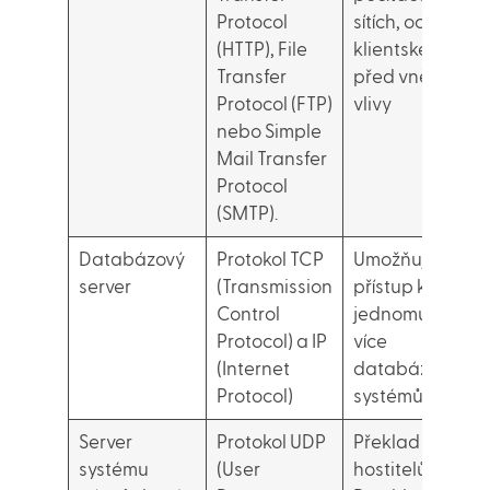
Protocol
sítích, ochrana
(HTTP), File
klientské sítě
Transfer
před vnějšími
Protocol (FTP)
vlivy
nebo Simple
Mail Transfer
Protocol
(SMTP).
Databázový
Protokol TCP
Umožňuje
server
(Transmission
přístup k
Control
jednomu nebo
Protocol) a IP
více
(Internet
databázovým
Protocol)
systémům
Server
Protokol UDP
Překlad názvů
systému
(User
hostitelů (např.