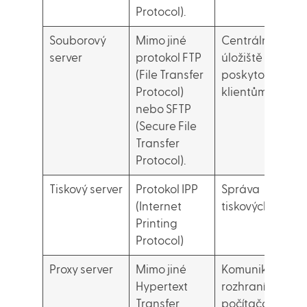
Protocol).
Souborový
Mimo jiné
Centrální
server
protokol FTP
úložiště dat
(File Transfer
poskytovaných
Protocol)
klientům
nebo SFTP
(Secure File
Transfer
Protocol).
Tiskový server
Protokol IPP
Správa
(Internet
tiskových úloh
Printing
Protocol)
Proxy server
Mimo jiné
Komunikační
Hypertext
rozhraní v
Transfer
počítačových