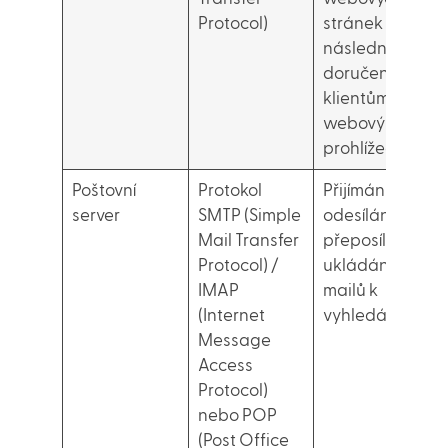
Protocol)
stránek +
následné
doručení
klientům (např.
webovým
prohlížečům).
Poštovní
Protokol
Přijímání,
server
SMTP (Simple
odesílání,
Mail Transfer
přeposílání a
Protocol) /
ukládání e-
IMAP
mailů k
(Internet
vyhledání
Message
Access
Protocol)
nebo POP
(Post Office