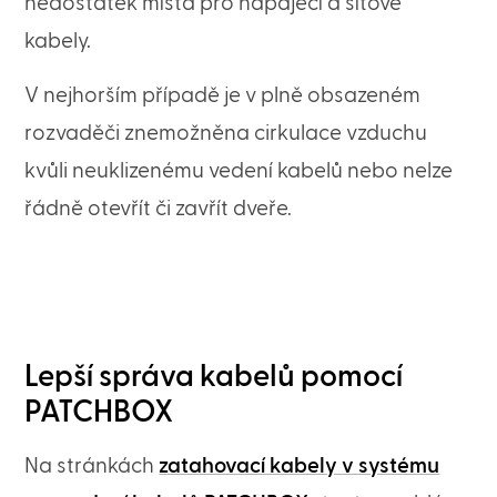
nedostatek místa pro napájecí a síťové
kabely.
V nejhorším případě je v plně obsazeném
rozvaděči znemožněna cirkulace vzduchu
kvůli neuklizenému vedení kabelů nebo nelze
řádně otevřít či zavřít dveře.
Lepší správa kabelů pomocí
PATCHBOX
Na stránkách
zatahovací kabely v systému