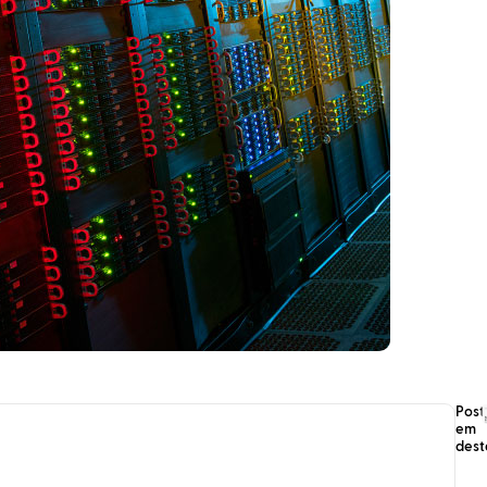
Post
em
des