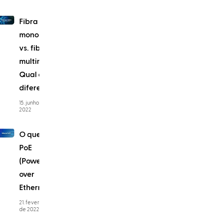
Fibra
monomodo
vs. fibra
multimodo:
Qual é a
diferença?
15. junho de
2022
O que é
PoE
(Power
over
Ethernet)?
21. fevereiro
de 2022