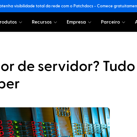
tenha visibilidade total da rede com o Patchdocs - Comece gratuitame
rodutos
Recursos
Empresa
Parceiro
or de servidor? Tudo
ber