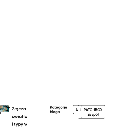
larne
Kategorie
Złącza
Aktualności
Sieć
PATCHBOX
y
bloga
i IT
Zespół
światłowodowe
i typy wtyczek