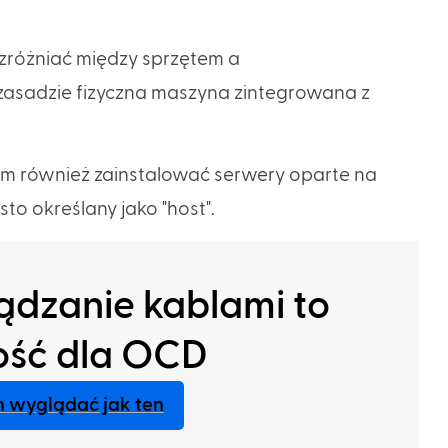
zróżniać między sprzętem a
asadzie fizyczna maszyna zintegrowana z
m również zainstalować serwery oparte na
to określany jako "host".
ądzanie kablami to
ość dla OCD
n wyglądać jak ten