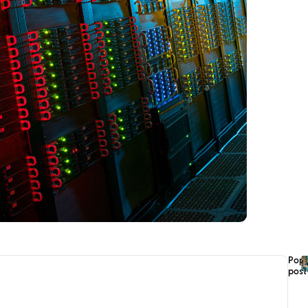
Popu
post