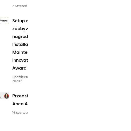
2. Styczeń 2023 r.
Setup.exe
zdobywa
nagrodę
Installation &
Maintenance
Innovators
Award
1. października
2020 r.
Przedstawiamy:
Anca Arsene
14. czerwca 2022 r.