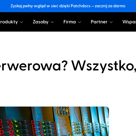
Zyskaj pełny wgląd w sieć dzięki Patchdocs – zacznij za darmo
Produkty
Zasoby
Firma
Partner
Wspar
serwerowa? Wszystko,