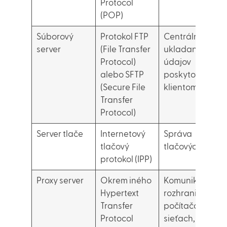
Protocol
(POP)
Súborový
Protokol FTP
Centrálne
server
(File Transfer
ukladanie
Protocol)
údajov
alebo SFTP
poskytovaných
(Secure File
klientom
Transfer
Protocol)
Server tlače
Internetový
Správa
tlačový
tlačových úloh
protokol (IPP)
Proxy server
Okrem iného
Komunikačné
Hypertext
rozhranie v
Transfer
počítačových
Protocol
sieťach,