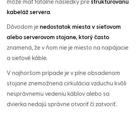
môže mať fatálne následky pre
štruktúrovanú
kabeláž servera
.
Dôvodom je
nedostatok miesta v sieťovom
alebo serverovom stojane, ktorý často
znamená, že v ňom nie je miesto na napájacie
a sieťové káble.
V najhoršom prípade je v plne obsadenom
stojane znemožnená cirkulácia vzduchu kvôli
nesprávnemu vedeniu káblov alebo sa
dvierka nedajú správne otvoriť či zatvoriť.