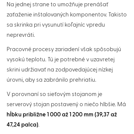
Na jednej strane to umožňuje prenášať
zaťaženie inštalovaných komponentov. Takisto
sa skrinka pri vysunutí koľajníc vpredu
neprevráti.
Pracovné procesy zariadení však spôsobujú
vysokú teplotu. Tú je potrebné v uzavretej
skrini udržiavať na zodpovedajúcej nízkej
úrovni, aby sa zabránilo prehriatiu.
V porovnaní so sieťovým stojanom je
serverový stojan postavený o niečo hlbšie. Má
hĺbku približne 1 000 až 1 200 mm (39,37 až
47,24 palca)
.