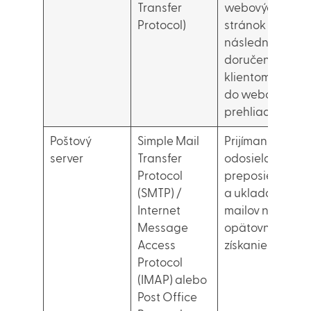
Transfer
webových
Protocol)
stránok +
následné
doručenie
klientom (napr.
do webových
prehliadačov)
Poštový
Simple Mail
Prijímanie,
server
Transfer
odosielanie,
Protocol
preposielanie
(SMTP) /
a ukladanie e-
Internet
mailov na
Message
opätovné
Access
získanie
Protocol
(IMAP) alebo
Post Office