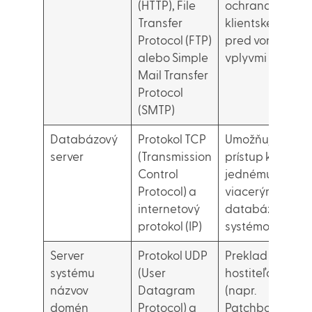
(HTTP), File
ochrana
Transfer
klientskej siete
Protocol (FTP)
pred vonkajšími
alebo Simple
vplyvmi
Mail Transfer
Protocol
(SMTP)
Databázový
Protokol TCP
Umožňuje
server
(Transmission
prístup k
Control
jednému alebo
Protocol) a
viacerým
internetový
databázovým
protokol (IP)
systémom
Server
Protokol UDP
Preklad názvov
systému
(User
hostiteľov
názvov
Datagram
(napr.
domén
Protocol) a
Patchbox.com)