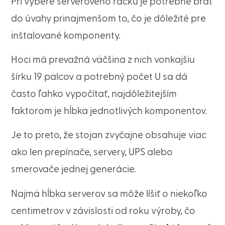
Pri výbere serverového racku je potrebné brať
do úvahy prinajmenšom to, čo je dôležité pre
inštalované komponenty.
Hoci má prevažná väčšina z nich vonkajšiu
šírku 19 palcov a potrebný počet U sa dá
často ľahko vypočítať, najdôležitejším
faktorom je hĺbka jednotlivých komponentov.
Je to preto, že stojan zvyčajne obsahuje viac
ako len prepínače, servery, UPS alebo
smerovače jednej generácie.
Najmä hĺbka serverov sa môže líšiť o niekoľko
centimetrov v závislosti od roku výroby, čo