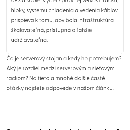
UPS a káble. Výber správnej veľkosti racku,
hĺbky, systému chladenia a vedenia káblov
prispieva k tomu, aby bola infraštruktúra
škálovateľná, prístupná a ľahšie
udržiavateľná.
Čo je serverový stojan a kedy ho potrebujem?
Aký je rozdiel medzi serverovým a sieťovým
rackom? Na tieto a mnohé ďalšie časté
otázky nájdete odpovede v našom článku.