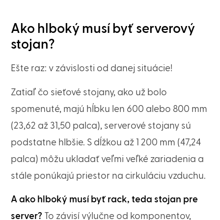
Ako hlboký musí byť serverový
stojan?
Ešte raz: v závislosti od danej situácie!
Zatiaľ čo sieťové stojany, ako už bolo
spomenuté, majú hĺbku len 600 alebo 800 mm
(23,62 až 31,50 palca), serverové stojany sú
podstatne hlbšie. S dĺžkou až 1 200 mm (47,24
palca) môžu ukladať veľmi veľké zariadenia a
stále ponúkajú priestor na cirkuláciu vzduchu.
A ako hlboký musí byť rack, teda stojan pre
server?
To závisí výlučne od komponentov,