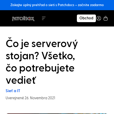
Získajte úplný prehľad o sieti s Patchdocs – začnite zadarmo
Obchod
Čo je serverový
stojan? Všetko,
čo potrebujete
vedieť
Sieť a IT
Uverejnené 26. Novembra 2021