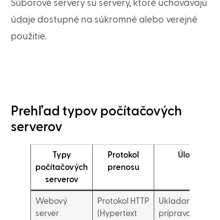
Súborové servery sú servery, ktoré uchovávajú
údaje dostupné na súkromné alebo verejné
použitie.
Prehľad typov počítačových
serverov
Typy
Protokol
Úlohy
počítačových
prenosu
serverov
Webový
Protokol HTTP
Ukladanie a
server
(Hypertext
príprava