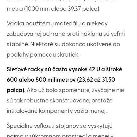
metra (1000 mm alebo 39,37 palca).
Vďaka použitému materiálu a niekedy
zabudovanej ochrane proti náklonu sú veľmi
stabilné. Niektoré sú dokonca ukotvené do
podlahy pomocou skrutiek.
Sieťové racky sú často vysoké 42 U a široké
600 alebo 800 milimetrov (23,62 až 31,50
palca)
. Ako už bolo spomenuté, zvyčajne nie
sú tak robustne skonštruované, pretože
inštalované komponenty vážia menej.
Špeciálne veľkosti stojanov sa vyskytujú
najmä v súkromnom prostredí a menej v