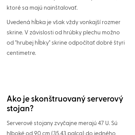
ktoré sa majú nainštalovať.
Uvedená hĺbka je však vždy vonkajší rozmer
skrine. V závislosti od hrúbky plechu možno
od "hrubej hĺbky" skrine odpočítať dobré štyri
centimetre.
Ako je skonštruovaný serverový
stojan?
Serverové stojany zvyčajne merajú 47 U. Sú
hlboké od 90 cm (35,43 palca) do jedného