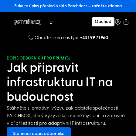
Získejte úplný přehled o síti s Patchdocs – začněte zdarma
Obchod
Obraťte se na náš tým:
+43 1 99 71 960
DOPIS ODBORNÍKŮ PRO PRŮMYSL
Jak připravit
infrastrukturu IT na
budoucnost
Stáhněte si emotivní výzvu zakladatele společnosti
PATCHBOX, který vyzývá ke změně myšlení - a zároveň
vidí příležitosti pro adaptivní IT infrastrukturu.
Stáhnout dopis odborníka