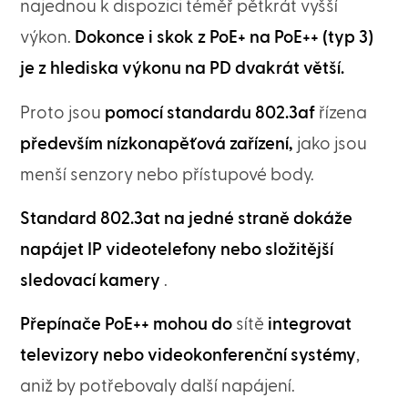
najednou k dispozici téměř pětkrát vyšší
výkon.
Dokonce i skok z PoE+ na PoE++ (typ 3)
je z hlediska výkonu na PD dvakrát větší.
Proto jsou
pomocí standardu 802.3af
řízena
především nízkonapěťová zařízení,
jako jsou
menší senzory nebo přístupové body.
Standard 802.3at na jedné straně dokáže
napájet IP videotelefony nebo složitější
sledovací kamery
.
Přepínače PoE++ mohou do
sítě
integrovat
televizory nebo videokonferenční systémy
,
aniž by potřebovaly další napájení.