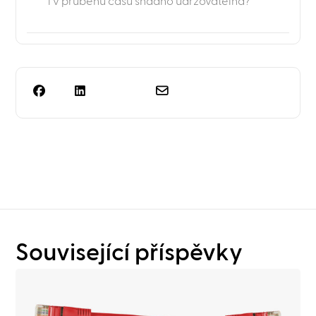
i v průběhu času snadno udržovatelná?
Potřebujete víc než jen
plánování regálů?
Související příspěvky