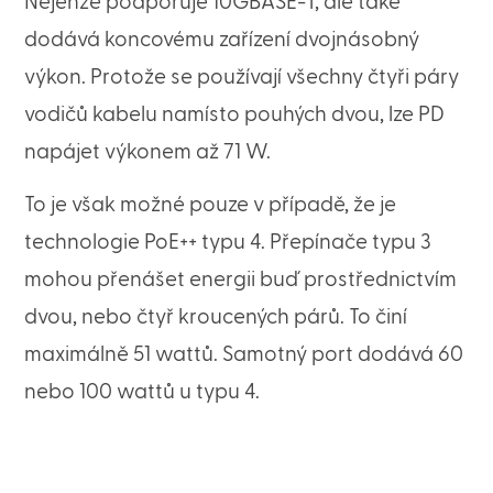
Nejenže podporuje 10GBASE-T, ale také
dodává koncovému zařízení dvojnásobný
výkon. Protože se používají všechny čtyři páry
vodičů kabelu namísto pouhých dvou, lze PD
napájet výkonem až 71 W.
To je však možné pouze v případě, že je
technologie PoE++ typu 4. Přepínače typu 3
mohou přenášet energii buď prostřednictvím
dvou, nebo čtyř kroucených párů. To činí
maximálně 51 wattů. Samotný port dodává 60
nebo 100 wattů u typu 4.