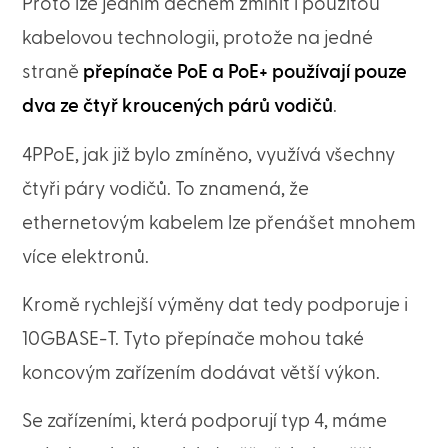
Proto lze jedním dechem zmínit i použitou
kabelovou technologii, protože na jedné
straně
přepínače PoE a PoE+ používají pouze
dva ze čtyř kroucených párů vodičů
.
4PPoE, jak již bylo zmíněno, využívá všechny
čtyři páry vodičů. To znamená, že
ethernetovým kabelem lze přenášet mnohem
více elektronů.
Kromě rychlejší výměny dat tedy podporuje i
10GBASE-T. Tyto přepínače mohou také
koncovým zařízením dodávat větší výkon.
Se zařízeními, která podporují typ 4, máme