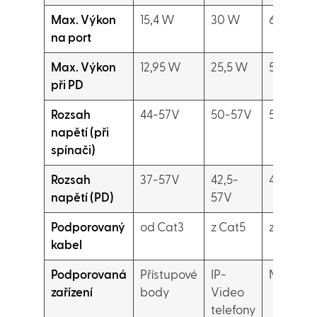
Max. Výkon
15,4 W
30 W
60 W
na port
Max. Výkon
12,95 W
25,5 W
51 W
při PD
Rozsah
44-57V
50-57V
50-57V
napětí (při
spínači)
Rozsah
37-57V
42,5-
42,5-57
napětí (PD)
57V
Podporovaný
od Cat3
z Cat5
z Cat5
kabel
Podporovaná
Přístupové
IP-
Noteboo
zařízení
body
Video
telefony