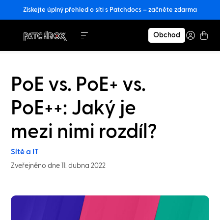
Získejte úplný přehled o síti s Patchdocs – začněte zdarma
Obchod
PoE vs. PoE+ vs.
PoE++: Jaký je
mezi nimi rozdíl?
Sítě a IT
Zveřejněno dne 11. dubna 2022