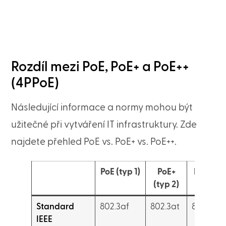
Rozdíl mezi PoE, PoE+ a PoE++
(4PPoE)
Následující informace a normy mohou být
užitečné při vytváření IT infrastruktury. Zde
najdete přehled PoE vs. PoE+ vs. PoE++.
PoE (typ 1)
PoE+
PoE++ (t
(typ 2)
3)
Standard
802.3af
802.3at
802.3bt
IEEE