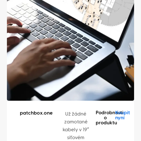
Podrobnosti
Koupit
patchbox.one
Už žádné
o
nyní
zamotané
produktu
kabely v 19″
síťovém