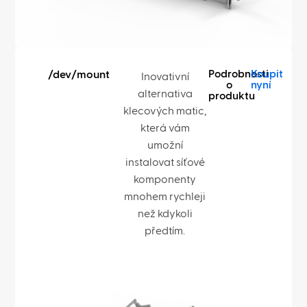
Podrobnosti
Koupit
/dev/mount
Inovativní
o
nyní
alternativa
produktu
klecových matic,
která vám
umožní
instalovat síťové
komponenty
mnohem rychleji
než kdykoli
předtím.