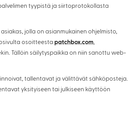
palvelimen tyypistä ja siirtoprotokollasta
asiakas, jolla on asianmukainen ohjelmisto,
kosivulta osoitteesta
patchbox.com
,
kin. Tällöin säilytyspaikka on niin sanottu web-
nnoivat, tallentavat ja välittävät sähköposteja.
entavat yksityiseen tai julkiseen käyttöön