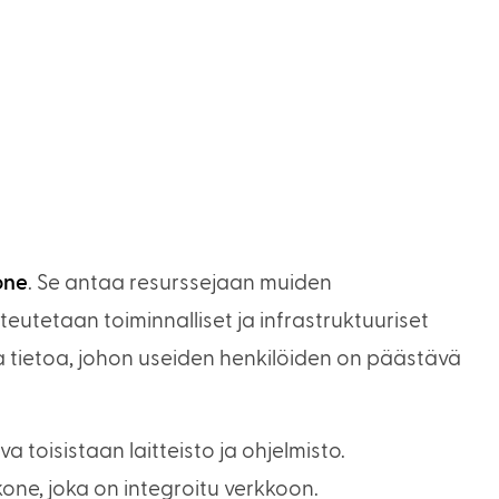
one
. Se antaa resurssejaan muiden
eutetaan toiminnalliset ja infrastruktuuriset
aa tietoa, johon useiden henkilöiden on päästävä
 toisistaan laitteisto ja ohjelmisto.
kone, joka on integroitu verkkoon.