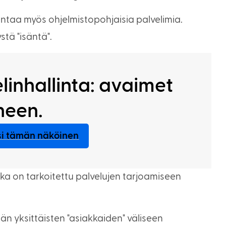
entaa myös ohjelmistopohjaisia palvelimia.
stä "isäntä".
linhallinta: avaimet
neen.
äsi tämän näköinen
ka on tarkoitettu palvelujen tarjoamiseen
än yksittäisten "asiakkaiden" väliseen