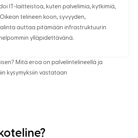
oi IT-laitteistoa, kuten palvelimia, kytkimiä,
a. Oikean telineen koon, syvyyden,
valinta auttaa pitämään infrastruktuurin
 helpommin ylläpidettävänä.
aisen? Mitä eroa on palvelintelineellä ja
siin kysymyksiin vastataan
koteline?