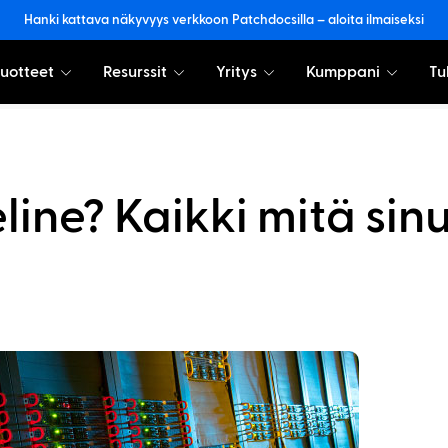
Hanki kattava näkyvyys verkkoon Patchdocsilla – aloita ilmaiseksi
uotteet
Resurssit
Yritys
Kumppani
Tu
line? Kaikki mitä sin