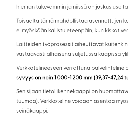
hieman tukevammin ja niissä on joskus useita
Toisaalta tämä mahdollistaa asennettujen 
ei myöskään kallistu eteenpäin, kun kiskot ve
Laitteiden työprosessit aiheuttavat kuitenki
vastaavasti alhaisena suljetussa kaapissa y
Verkkotelineeseen verrattuna palvelinteline
syvyys on noin 1 000-1 200 mm (39,37-47,24 
Sen sijaan tietoliikennekaappi on huomattav
tuumaa). Verkkoteline voidaan asentaa myös se
seinäkaappi.