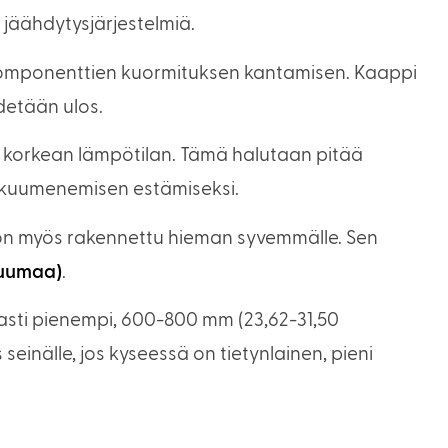
 jäähdytysjärjestelmiä.
komponenttien kuormituksen kantamisen. Kaappi
detään ulos.
n korkean lämpötilan. Tämä halutaan pitää
likuumenemisen estämiseksi.
 on myös rakennettu hieman syvemmälle. Sen
tuumaa)
.
asti pienempi, 600-800 mm (23,62-31,50
inälle, jos kyseessä on tietynlainen, pieni