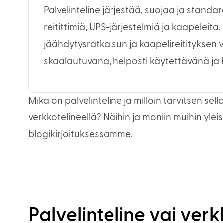
Palvelinteline järjestää, suojaa ja standard
reitittimiä, UPS-järjestelmiä ja kaapeleit
jäähdytysratkaisun ja kaapelireitityksen 
skaalautuvana, helposti käytettävänä ja
Mikä on palvelinteline ja milloin tarvitsen sell
verkkotelineellä? Näihin ja moniin muihin ylei
blogikirjoituksessamme.
Palvelinteline vai verk