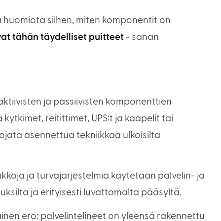
ä huomiota siihen, miten komponentit on
vat tähän täydelliset puitteet
- sanan
tiivisten ja passiivisten komponenttien
kytkimet, reitittimet, UPS:t ja kaapelit tai
ojata asennettua tekniikkaa ulkoisilta
kkoja ja turvajärjestelmiä käytetään palvelin- ja
ksilta ja erityisesti luvattomalta pääsyltä.
nen ero: palvelintelineet on yleensä rakennettu