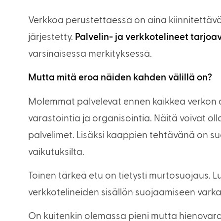
Verkkoa perustettaessa on aina kiinnitettäv
järjestetty.
Palvelin- ja verkkotelineet tarjoa
varsinaisessa merkityksessä.
Mutta mitä eroa näiden kahden välillä on?
Molemmat palvelevat ennen kaikkea verkon ak
varastointia ja organisointia. Näitä voivat olla 
palvelimet. Lisäksi kaappien tehtävänä on su
vaikutuksilta.
Toinen tärkeä etu on tietysti murtosuojaus. Lu
verkkotelineiden sisällön suojaamiseen varkau
On kuitenkin olemassa pieni mutta hienovarai