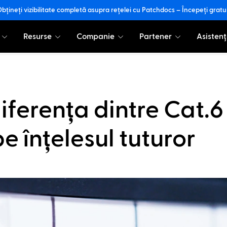
bțineți vizibilitate completă asupra rețelei cu Patchdocs – Începeți gratu
Resurse
Companie
Partener
Asistenț
iferența dintre Cat.6 
e înțelesul tuturor