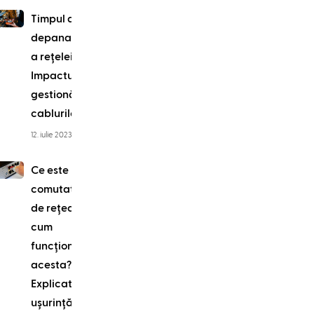
Timpul de
depanare
a rețelei:
Impactul
gestionării
cablurilor
12. iulie 2023
Ce este un
comutator
de rețea și
cum
funcționează
acesta?
Explicat cu
ușurință