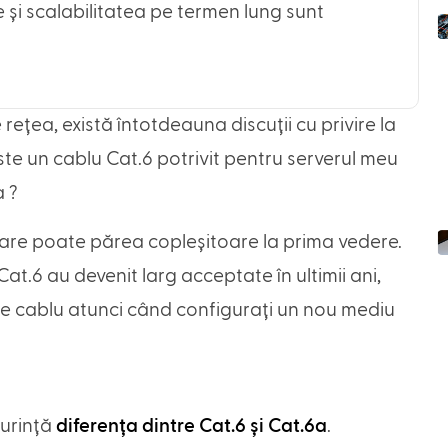
și scalabilitatea pe termen lung sunt
rețea, există întotdeauna discuții cu privire la
Este un cablu Cat.6 potrivit pentru serverul meu
a ?
 care poate părea copleșitoare la prima vedere.
t.6 au devenit larg acceptate în ultimii ani,
de cablu atunci când configurați un nou mediu
șurință
diferența dintre Cat.6 și Cat.6a
.