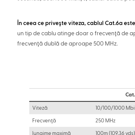
În ceea ce privește viteza, cablul Cat.6a este
un tip de cablu atinge doar o frecvență de a
frecvență dublă de aproape 500 MHz.
Cat
Viteză
10/100/1000 Mbi
Frecvență
250 MHz
lungime maximă
100m (109,36 yds)