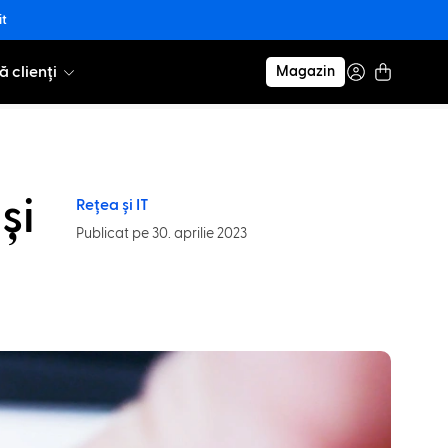
it
ă clienți
Magazin
și
Rețea și IT
Publicat pe 30. aprilie 2023