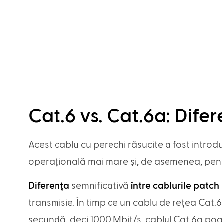
Cat.6 vs. Cat.6a: Dife
Acest cablu cu perechi răsucite a fost introdus
operațională mai mare și, de asemenea, pentr
Diferența
semnificativă
între cablurile patch
transmisie. În timp ce un cablu de rețea Cat.
secundă, deci 1000 Mbit/s, cablul Cat.6a poa