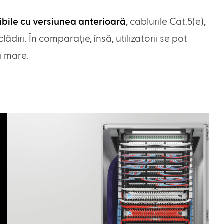
bile cu versiunea anterioară
, cablurile Cat.5(e),
lădiri. În comparație, însă, utilizatorii se pot
i mare.