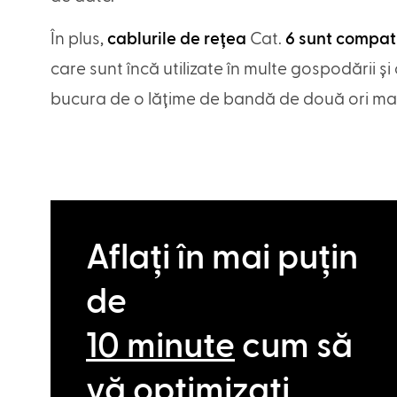
În plus,
cablurile de rețea
Cat.
6 sunt compati
care sunt încă utilizate în multe gospodării și c
bucura de o lățime de bandă de două ori ma
Aflați în mai puțin
de
10 minute
cum să
vă optimizați