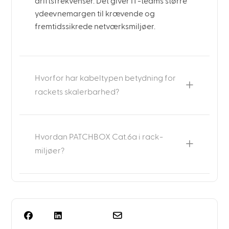
driftsfrekvenser. Det giver IT-teams større
ydeevnemargen til krævende og
fremtidssikrede netværksmiljøer.
Hvorfor har kabeltypen betydning for
rackets skalerbarhed?
Hvordan PATCHBOX Cat.6a i rack-
miljøer?