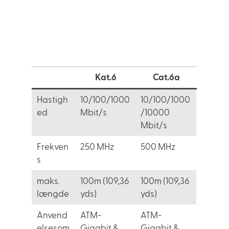
Kat.6
Cat.6a
Hastigh
10/100/1000
10/100/1000
ed
Mbit/s
/10000
Mbit/s
Frekven
250 MHz
500 MHz
s
maks.
100m (109,36
100m (109,36
længde
yds)
yds)
Anvend
ATM-
ATM-
elsesom
Gigabit &
Gigabit &