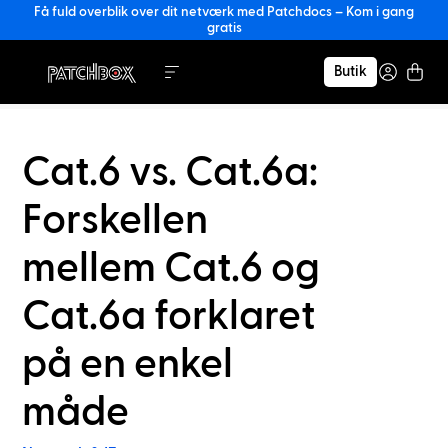
Få fuld overblik over dit netværk med Patchdocs – Kom i gang
gratis
Butik
Cat.6 vs. Cat.6a:
Forskellen
mellem Cat.6 og
Cat.6a forklaret
på en enkel
måde