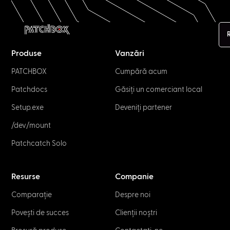
Produse
Vanzări
PATCHBOX
Cumpără acum
Patchdocs
Găsiți un comerciant local
Setup.exe
Deveniți partener
/dev/mount
Patchcatch Solo
Resurse
Companie
Comparație
Despre noi
Povești de succes
Clienții noștri