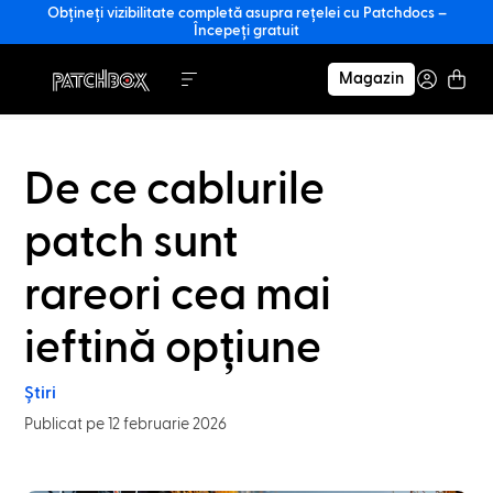
Obțineți vizibilitate completă asupra rețelei cu Patchdocs –
Începeți gratuit
Magazin
De ce cablurile
patch sunt
rareori cea mai
ieftină opțiune
Știri
Publicat pe 12 februarie 2026