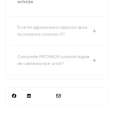
achiziție.
În ce fel aglomerarea cablurilor duce
la creșterea costurilor IT?
Cum poate PATCHBOX costurile legate
de cablarea rack-urilor?
Aveți nevoie de mai mult