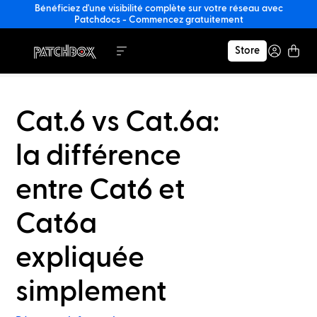
Bénéficiez d'une visibilité complète sur votre réseau avec
Patchdocs - Commencez gratuitement
Store
Cat.6 vs Cat.6a:
la différence
entre Cat6 et
Cat6a
expliquée
simplement