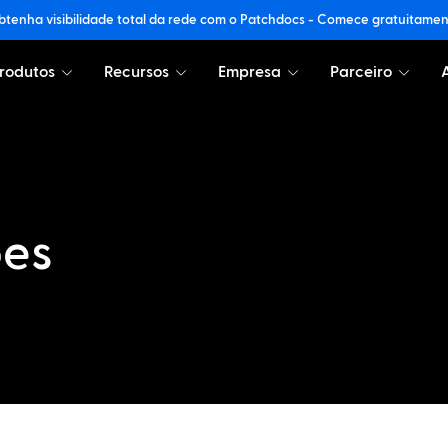
tenha visibilidade total da rede com o Patchdocs - Comece gratuitame
rodutos
Recursos
Empresa
Parceiro
ões