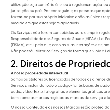
utilização seja contrária à lei ou à regulamentação, ou 
jurisdição ou país. Por conseguinte, as pessoas que opt
fazem-no por sua própria iniciativa e são as únicas res
medida em que estas sejam aplicáveis.
Os Serviços não foram concebidos para cumprir regulam
Responsabilidade dos Seguros de Saúde (HIPAA), Lei 
(FISMA), etc.), pelo que, caso as suas interações estejam s
Não poderá utilizar os Serviços de forma que viole a L
2. Direitos de Propried
A nossa propriedade intelectual
Somos os titulares ou licenciados de todos os direitos d
Serviços, incluindo todo o código-fonte, bases de dados
áudio, vídeo, texto, fotografias e elementos gráficos pr
bem como as marcas registadas, marcas de serviço e log
O nosso Conteúdo e as nossas Marcas estão protegidos p