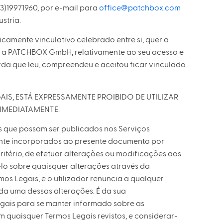
3)19971960, por e-mail para
office@patchbox.com
stria.
camente vinculativo celebrado entre si, quer a
 e a PATCHBOX GmbH, relativamente ao seu acesso e
rda que leu, compreendeu e aceitou ficar vinculado
, ESTÁ EXPRESSAMENTE PROIBIDO DE UTILIZAR
 IMEDIATAMENTE.
 que possam ser publicados nos Serviços
ente incorporados ao presente documento por
critério, de efetuar alterações ou modificações aos
-lo sobre quaisquer alterações através da
os Legais, e o utilizador renuncia a qualquer
da uma dessas alterações. É da sua
egais para se manter informado sobre as
em quaisquer Termos Legais revistos, e considerar-