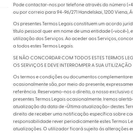
Pode contactar-nos por telefone através do número (+4
ou por correio para 94-96/271 Handelskai, 1200 Viena, Áu
Os presentes Termos Legais constituem um acordo juridi
título pessoal quer em nome de uma entidade («você»),
utilização dos Serviços. Ao aceder aos Serviços, conco
a todos estes Termos Legais.
SE NÃO CONCORDAR COM TODOS ESTES TERMOS LEGAIS
OS SERVIÇOS E DEVE INTERROMPER A SUA UTILIZAÇÃO
Os termos e condições ou documentos complementares
ocasionalmente são, por meio do presente, expressam
referência. Reservamo-nos o direito, a nosso exclusivo 
presentes Termos Legais ocasionalmente. Iremos alertá
atualização da data de «Última atualização» destes Term
direito de receber uma notificação específica sobre ca
responsabilidade rever periodicamente estes Termos L
atualizações. O utilizador ficará sujeito às alterações 