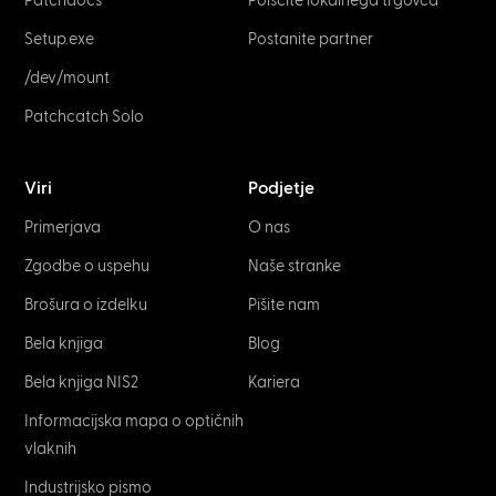
Patchdocs
Poiščite lokalnega trgovca
Setup.exe
Postanite partner
/dev/mount
Patchcatch Solo
Viri
Podjetje
Primerjava
O nas
Zgodbe o uspehu
Naše stranke
Brošura o izdelku
Pišite nam
Bela knjiga
Blog
Bela knjiga NIS2
Kariera
Informacijska mapa o optičnih
vlaknih
Industrijsko pismo