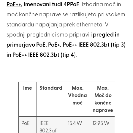
PoE++
, imenovani tudi 4PPoE
. Izhodna moč in
moč končne naprave se razlikujeta pri vsakem
standardu napajanja prek etherneta. V
spodnji preglednici smo pripravili
pregled in
primerjavo PoE, PoE+, PoE++ IEEE 802.3bt (tip 3)
in PoE++ IEEE 802.3bt (tip 4
):
Ime
Standard
Max.
Max.
P
Vhodna
Moč do
n
moč
končne
naprave
PoE
IEEE
15.4 W
12.95 W
Telefo
802.3af