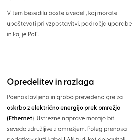
V tem besedilu boste izvedeli, kaj morate
upoštevati pri vzpostavitvi, področja uporabe
in kaj je PoE.
Opredelitev in razlaga
Poenostavljeno in grobo prevedeno gre za
oskrbo z električno energijo prek omrežja
(Ethernet
). Ustrezne naprave morajo biti
seveda združljive z omrežjem. Poleg prenosa
podatkov služi kabel LAN tudi kot dobavitelj