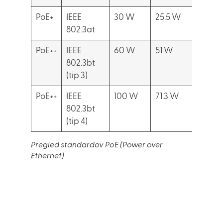
PoE+
IEEE
30 W
25.5 W
Video 
802.3at
PoE++
IEEE
60 W
51 W
Nasta
802.3bt
video
(tip 3)
PoE++
IEEE
100 W
71.3 W
Preno
802.3bt
račun
(tip 4)
Pregled standardov PoE (Power over
Ethernet)