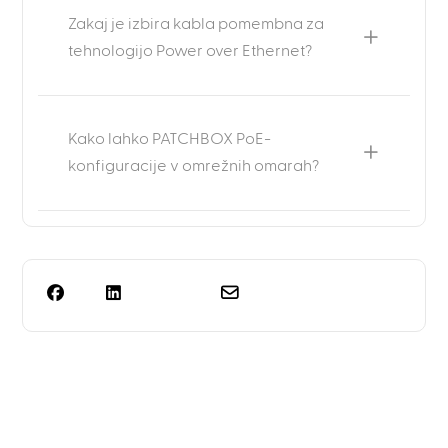
Zakaj je izbira kabla pomembna za
tehnologijo Power over Ethernet?
Kako lahko PATCHBOX PoE-
konfiguracije v omrežnih omarah?
Potrebujete več kot le
načrtovanje stojal?