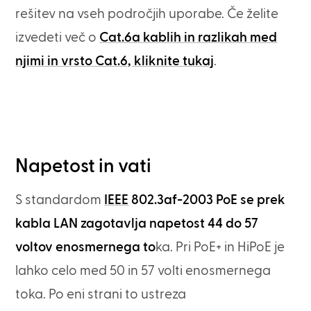
rešitev na vseh področjih uporabe. Če želite
izvedeti več o
Cat.6a kablih in razlikah med
njimi in vrsto Cat.6, kliknite tukaj
.
Napetost in vati
S standardom
IEEE
802.3af-2003 PoE se prek
kabla LAN zagotavlja napetost 44 do 57
voltov enosmernega to
ka. Pri PoE+ in HiPoE je
lahko celo med 50 in 57 volti enosmernega
toka. Po eni strani to ustreza