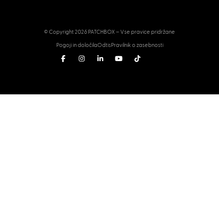
© Copyright 2026 PATCHBOX – Vse pravice pridržane
Pogoji in določila
Odtis
Pravilnik o zasebnosti