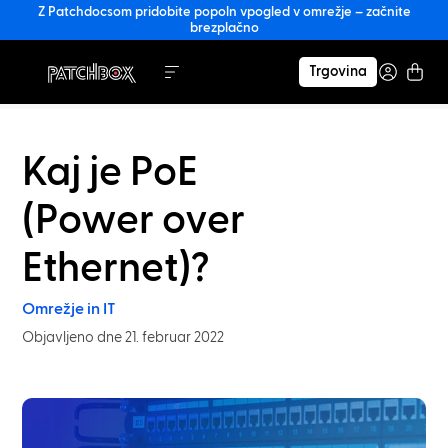
Z Patchdocsom pridobite popoln vpogled v omrežje – začnite
brezplačno
Trgovina
Kaj je PoE
(Power over
Ethernet)?
Omrežje in IT
Objavljeno dne 21. februar 2022