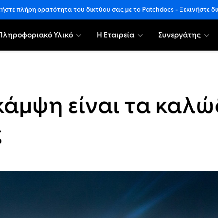
ήστε πλήρη ορατότητα του δικτύου σας με το Patchdocs - Ξεκινήστε 
Πληροφοριακό Υλικό
Η Εταιρεία
Συνεργάτης
κάμψη είναι τα καλώ
ς