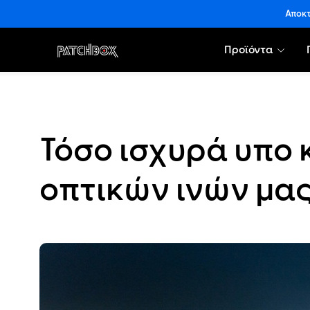
Αποκτ
Προϊόντα
Τόσο ισχυρά υπο 
οπτικών ινών μα