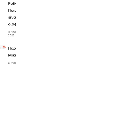
PoE++:
Ποια
είναι η
διαφορά;
11. Απρίλιος
2022
Παρουσιάζουμε:
Mike Erato
6. Μάρτιος 2024