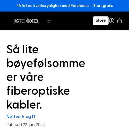
Få full nettverkssynlighet med Patchdocs – Start gratis
Store
Så lite
bøyefølsomme
er våre
fiberoptiske
kabler.
Nettverk og IT
Publisert 22. juni 2023