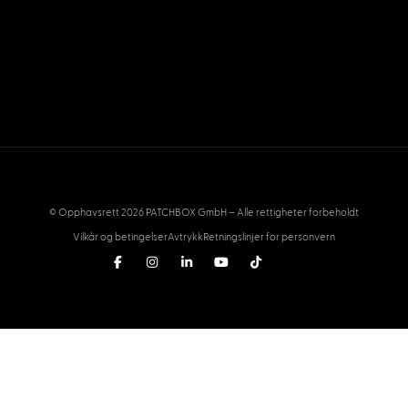
© Opphavsrett 2026 PATCHBOX GmbH – Alle rettigheter forbeholdt
Vilkår og betingelser
Avtrykk
Retningslinjer for personvern