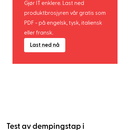
Gjør IT enklere. Last ned
produktbrosjyren vår gratis som
PDF - på engelsk, tysk, italiensk
eller fransk.
Last ned nå
Test av dempingstap i