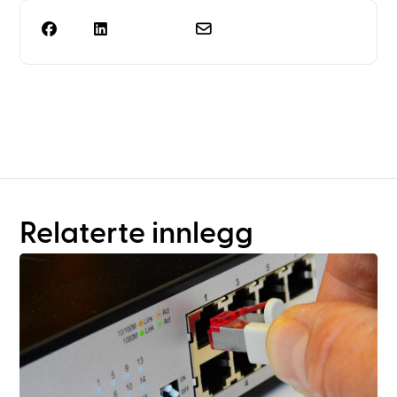
Trenger du mer enn bare
rackplanlegging?
Relaterte innlegg