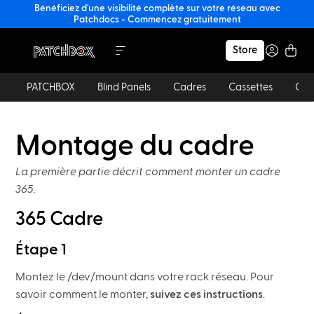
Bénéficiez d'une visibilité complète sur votre réseau avec
Patchdocs - Commencez gratuitement
Store
PATCHBOX
Blind Panels
Cadres
Cassettes
Câb
Montage du cadre
La première partie décrit comment monter un cadre
365.
365 Cadre
Étape 1
Montez le /dev/mount dans votre rack réseau. Pour
savoir comment le monter,
suivez ces instructions
.