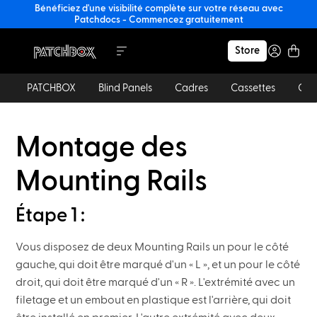
Bénéficiez d'une visibilité complète sur votre réseau avec
Patchdocs - Commencez gratuitement
Store
PATCHBOX
Blind Panels
Cadres
Cassettes
Câb
Montage des
Mounting Rails
Étape 1 :
Vous disposez de deux Mounting Rails un pour le côté
gauche, qui doit être marqué d'un « L », et un pour le côté
droit, qui doit être marqué d'un « R ». L'extrémité avec un
filetage et un embout en plastique est l'arrière, qui doit