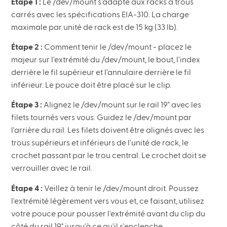
Étape 1 :
Le /dev/mount s'adapte aux racks à trous
carrés avec les spécifications EIA-310. La charge
maximale par unité de rack est de 15 kg (33 lb).
Étape 2 :
Comment tenir le /dev/mount - placez le
majeur sur l'extrémité du /dev/mount, le bout, l'index
derrière le fil supérieur et l'annulaire derrière le fil
inférieur. Le pouce doit être placé sur le clip.
Étape 3 :
Alignez le /dev/mount sur le rail 19" avec les
filets tournés vers vous. Guidez le /dev/mount par
l'arrière du rail. Les filets doivent être alignés avec les
trous supérieurs et inférieurs de l'unité de rack, le
crochet passant par le trou central. Le crochet doit se
verrouiller avec le rail.
Étape 4 :
Veillez à tenir le /dev/mount droit. Poussez
l'extrémité légèrement vers vous et, ce faisant, utilisez
votre pouce pour pousser l'extrémité avant du clip du
côté du rail 19" jusqu'à ce qu'il s'enclenche.