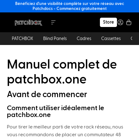
Bénéficiez d'une visibilité complète sur votre réseau avec
Patchdocs - Commencez gratuitement
Store
PATCHBOX
Blind Panels
Cadres
Cassettes
Câb
Manuel complet de
patchbox.one
Avant de commencer
Comment utiliser idéalement le
patchbox.one
Pour tirer le meilleur parti de votre rack réseau, nous
vous recommandons de placer un commutateur 48